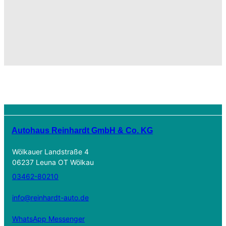
Autohaus Reinhardt GmbH & Co. KG
Wölkauer Landstraße 4
06237 Leuna OT Wölkau
03462-80210
info@reinhardt-auto.de
WhatsApp Messenger