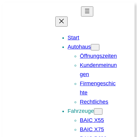
Zum
Inhalt
springen
Start
Autohaus
Öffnungszeiten
Kundenmeinun
gen
Firmengeschic
hte
Rechtliches
Fahrzeuge
BAIC X55
BAIC X75