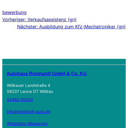
bewerbung
Vorheriger:
Verkaufsassistenz (gn)
Nächster:
Ausbildung zum Kfz-Mechatroniker (gn)
Autohaus Reinhardt GmbH & Co. KG
Wölkauer Landstraße 4
06237 Leuna OT Wölkau
03462-80210
info@reinhardt-auto.de
WhatsApp Messenger