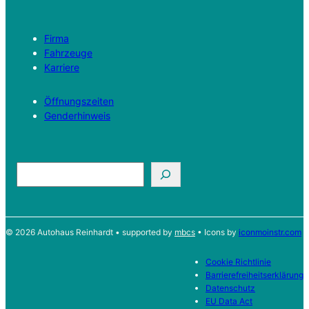
Firma
Fahrzeuge
Karriere
Öffnungszeiten
Genderhinweis
S
u
c
h
© 2026 Autohaus Reinhardt • supported by
mbcs
• Icons by
iconmoinstr.com
e
n
Cookie Richtlinie
Barrierefreiheitserklärung
Datenschutz
EU Data Act