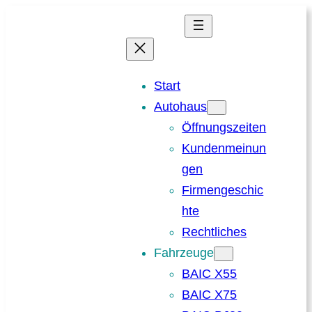
Zum
Inhalt
springen
Start
Autohaus
Öffnungszeiten
Kundenmeinun
gen
Firmengeschic
hte
Rechtliches
Fahrzeuge
BAIC X55
BAIC X75