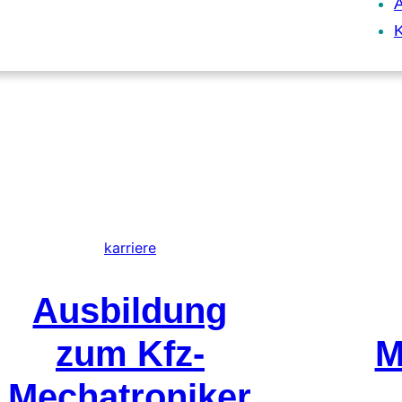
A
K
karriere
Ausbildung
zum Kfz-
M
Mechatroniker