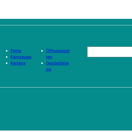
S
Firma
Öffnungszei
u
Fahrzeuge
ten
Karriere
Genderhinw
c
eis
h
e
n