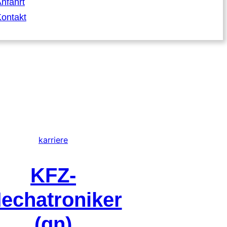
nfahrt
ontakt
karriere
KFZ-
echatroniker
(gn)